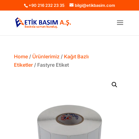
+90 216 232 23 35
bilgi@etikbasim.com
Home
/
Ürünlerimiz
/
Kağıt Bazlı
Etiketler
/ Fastyre Etiket