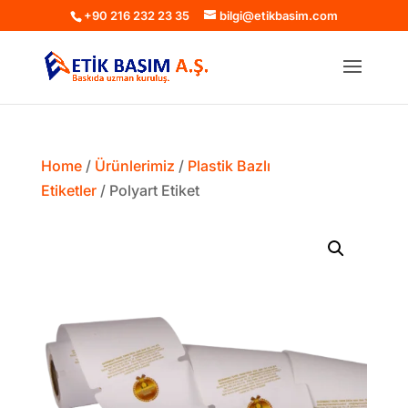
+90 216 232 23 35
bilgi@etikbasim.com
Home
/
Ürünlerimiz
/
Plastik Bazlı
Etiketler
/ Polyart Etiket