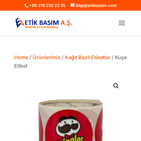
+90 216 232 23 35
bilgi@etikbasim.com
Home
/
Ürünlerimiz
/
Kağıt Bazlı Etiketler
/ Kuşe
Etiket