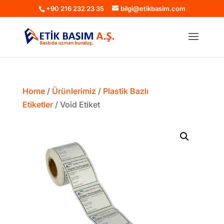
+90 216 232 23 35
bilgi@etikbasim.com
Home
/
Ürünlerimiz
/
Plastik Bazlı
Etiketler
/ Void Etiket