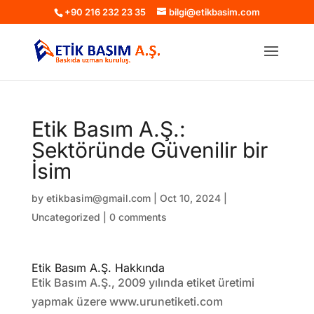
+90 216 232 23 35
bilgi@etikbasim.com
Etik Basım A.Ş.:
Sektöründe Güvenilir bir
İsim
by
etikbasim@gmail.com
|
Oct 10, 2024
|
Uncategorized
|
0 comments
Etik Basım A.Ş. Hakkında
Etik Basım A.Ş., 2009 yılında etiket üretimi
yapmak üzere www.urunetiketi.com